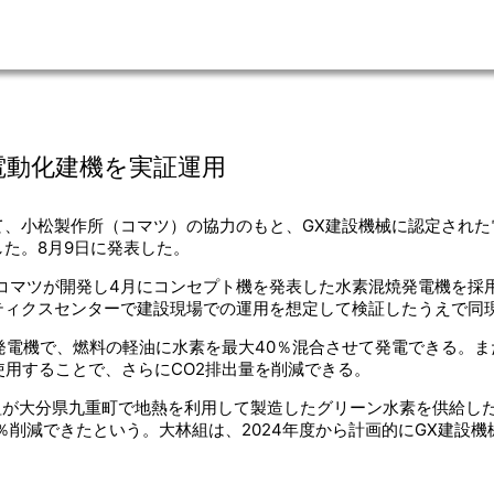
電動化建機を実証運用
て、小松製作所（コマツ）の協力のもと、GX建設機械に認定された
た。8月9日に発表した。
、コマツが開発し4月にコンセプト機を発表した水素混焼発電機を採
ティクスセンターで建設現場での運用を想定して検証したうえで同
発電機で、燃料の軽油に水素を最大40％混合させて発電できる。
使用することで、さらにCO2排出量を削減できる。
組が大分県九重町で地熱を利用して製造したグリーン水素を供給し
％削減できたという。大林組は、2024年度から計画的にGX建設