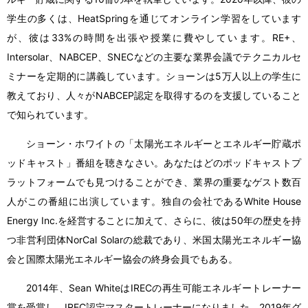
学生の多くは、HeatSpringを通じてオンライン学習をしています
が、彼は33%の時間を出張や授業に費やしています。RE+、
Intersolar、NABCEP、SNECなどの主要な業界会議でテクニカルセ
ミナーを定期的に講義しています。ショーンは5万人以上の学生に
教えており、人々がNABCEP認定を取得するのを支援していること
で知られています。
ショーン・ホワイトの「太陽光エネルギーとエネルギー貯蔵ポ
ッドキャスト」番組を聴きなさい。あなたはどのポッドキャストプ
ラットフォームでも見つけることができ、業界の重要なゲスト数百
人がこの番組に出演しています。独自の会社であるWhite House
Energy Inc.を経営することに加えて、さらに、彼は50年の歴史を持
つ非営利団体NorCal Solarの総裁であり、米国太陽光エネルギー協
会と国際太陽光エネルギー協会の終身会員でもある。
2014年、Sean WhiteはIRECの再生可能エネルギートレーナー
賞を受賞し、IREC認定マスタートレーナーになりました。2019年グ