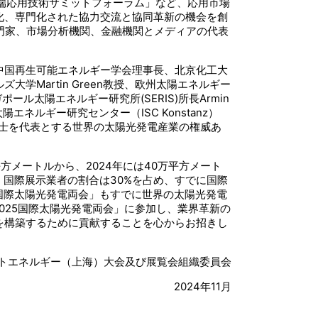
端応用技術サミットフォーラム」など、応用市場
化、専門化された協力交流と協同革新の機会を創
門家、市場分析機関、金融機関とメディアの代表
中国再生可能エネルギー学会理事長、北京化工大
Martin Green教授、欧州太陽エネルギー
ール太陽エネルギー研究所(SERIS)所長Armin
陽エネルギー研究センター（ISC Konstanz）
ttoni博士を代表とする世界の太陽光発電産業の権威あ
平方メートルから、2024年には40万平方メート
、国際展示業者の割合は30%を占め、すでに国際
+国際太陽光発電両会」もすでに世界の太陽光発電
2025国際太陽光発電両会」に参加し、業界革新の
を構築するために貢献することを心からお招きし
ー（上海）大会及び展覧会組織委員会
2024年11月