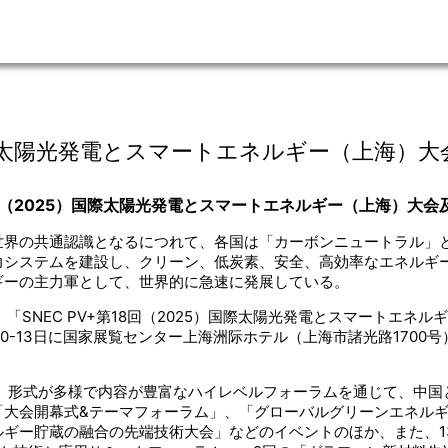
5）国際太陽光発電とスマートエネルギー（上海）
18回（2025）国際太陽光発電とスマートエネルギー（上海）大
世界の共通認識となるにつれて、各国は「カーボンニュートラル」
力システムを建設し、クリーン、低炭素、安全、高効率なエネルギ
ギーの主力軍として、世界的に急速に発展している。
「SNEC PV+第18回（2025）国際太陽光発電とスマートエネル
6月10-13日に国家展覧センター上海洲际ホテル（上海市諸光路170
会」は、形式が多様で内容が豊富なハイレベルフォーラムを通じて、
「大会開幕式&テーマフォーラム」、「グローバルグリーンエネル
ルギー貯蔵の融合の先端技術大会」などのイベントのほか、また、1