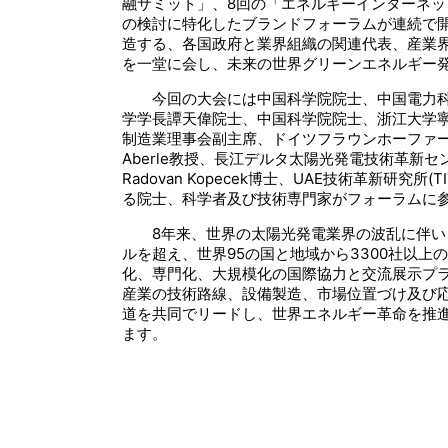
融サミット」、8回の「エネルギーインターネ
の検討に特化したブランドフォーラムが連続で
造する、各国政府と業界組織の関連代表、産業界
を一堂に会し、未来の世界グリーンエネルギー
今回の大会には中国科学院院士、中国電力
学学長譚天偉院士、中国科学院院士、浙江大学寧波
制造業理事会副主席、ドイツフラウンホーファー太陽エ
Aberle教授、長江デルタ太陽光発電技術革新センタ
Radovan Kopecek博士、UAE技術革新研究
る院士、科学者及び技術専門家がフォーラムに
8年来、世界の太陽光発電業界の波乱に伴い、「
ルを超え、世界95の国と地域から3300社以
化、専門化、大規模化の国際協力と交流展示プラ
産業の技術路線、設備製造、市場位置づけ及び応用
道を共同でリードし、世界エネルギー革命を推
ます。
S