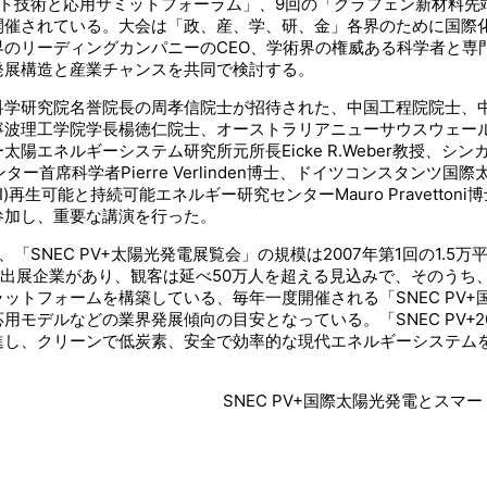
ット技術と応用サミットフォーラム」、9回の「グラフェン新材料先
開催されている。大会は「政、産、学、研、金」各界のために国際
のリーディングカンパニーのCEO、学術界の権威ある科学者と専
発展構造と産業チャンスを共同で検討する。
科学研究院名誉院長の周孝信院士が招待された、中国工程院院士、
理工学院学長楊徳仁院士、オーストラリアニューサウスウェールズ大学
ネルギーシステム研究所元所長Eicke R.Weber教授、シンガポ
ー首席科学者Pierre Verlinden博士、ドイツコンスタンツ国際太
所(TII)再生可能と持続可能エネルギー研究センターMauro Prave
参加し、重要な講演を行った。
SNEC PV+太陽光発電展覧会」の規模は2007年第1回の1.5万
上の出展企業があり、観客は延べ50万人を超える見込みで、そのうち
ットフォームを構築している、毎年一度開催される「SNEC PV
モデルなどの業界発展傾向の目安となっている。「SNEC PV+
進し、クリーンで低炭素、安全で効率的な現代エネルギーシステム
NEC PV+国際太陽光発電とスマートエネルギ